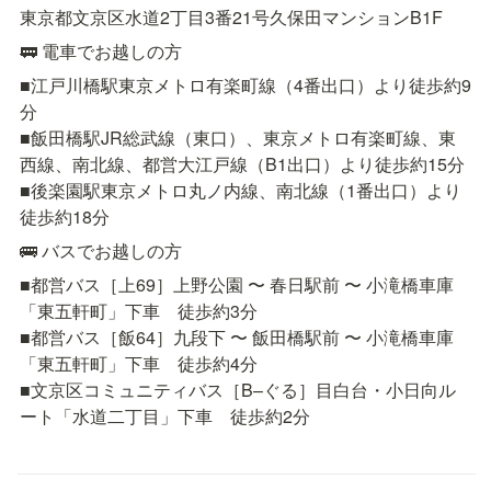
東京都文京区水道2丁目3番21号久保田マンションB1F
🚃 電車でお越しの方
■江戸川橋駅東京メトロ有楽町線（4番出口）より徒歩約9
分

■飯田橋駅JR総武線（東口）、東京メトロ有楽町線、東
西線、南北線、都営大江戸線（B1出口）より徒歩約15分

■後楽園駅東京メトロ丸ノ内線、南北線（1番出口）より
徒歩約18分
🚌 バスでお越しの方
■都営バス［上69］上野公園 〜 春日駅前 〜 小滝橋車庫
「東五軒町」下車　徒歩約3分

■都営バス［飯64］九段下 〜 飯田橋駅前 〜 小滝橋車庫
「東五軒町」下車　徒歩約4分

■文京区コミュニティバス［B–ぐる］目白台・小日向ル
ート「水道二丁目」下車　徒歩約2分