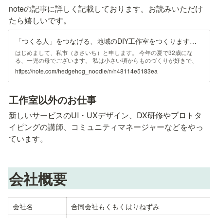
noteの記事に詳しく記載しております。お読みいただけ
たら嬉しいです。
「つくる人」をつなげる、地域のDIY工作室をつくります｜きさいち （はりねずみ麺）
はじめまして、私市（きさいち）と申します。 今年の夏で32歳にな
る、一児の母でございます。 私は小さい頃からものづくりが好きで、
お仕事でもUXデザインやプロトタイピングの講師といったものづくり
https://note.com/hedgehog_noodle/n/n48114e5183ea
に関連することをやってきました。 このたび東京都文京区で地域の工
作室「もくもくはりねずみ」をはじめることにしました。 この記事で
は、工作室をつくるに至った経緯を私の今までのものづくり体験ととも
工作室以外のお仕事
にお送りします。 工作室に興味がある方、ものづくりに興味がある方
にお読みいただけたら嬉しいです。 わたしの価値観を変えた、ものづ
新しいサービスのUI・UXデザイン、DX研修やプロトタ
くり体験 小さい頃の思い出 私が小学生の頃、近所にDIYがとっても上手
なお
イピングの講師、コミュニティマネージャーなどをやっ
ています。
会社概要
会社名
合同会社もくもくはりねずみ