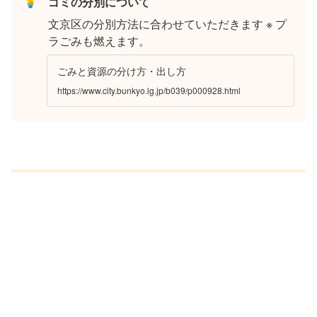
💡
ゴミの分別について
文京区の分別方法に合わせていただきます ※ プ
ラごみも燃えます。
ごみと資源の分け方・出し方
https://www.city.bunkyo.lg.jp/b039/p000928.html
ご予約方法
公式LINEより希望日時と場所をご連絡ください。
以下の文章を書き換えてご利用ください。
公式LINEで問い合わせる