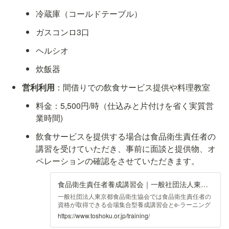
冷蔵庫（コールドテーブル）
ガスコンロ3口
ヘルシオ
炊飯器
営利利用
：間借りでの飲食サービス提供や料理教室
料金：5,500円/時（仕込みと片付けを省く実質営
業時間)
飲食サービスを提供する場合は食品衛生責任者の
講習を受けていただき、事前に面談と提供物、オ
ペレーションの確認をさせていただきます。
食品衛生責任者養成講習会｜一般社団法人東京都食品衛生協会
一般社団法人東京都食品衛生協会では食品衛生責任者の
資格が取得できる会場集合型養成講習会とe-ラーニング
型養成講習会を行っています。
https://www.toshoku.or.jp/training/