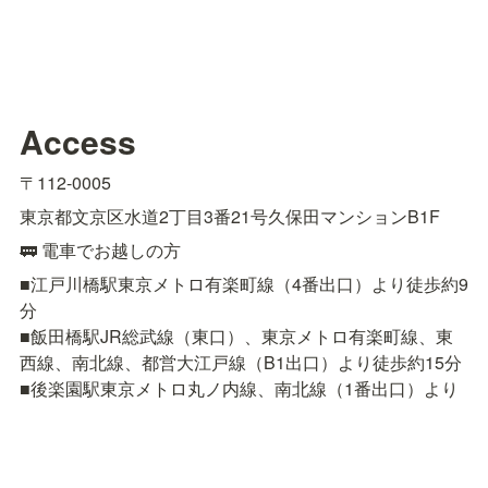
Access
〒112-0005
東京都文京区水道2丁目3番21号久保田マンションB1F
🚃 電車でお越しの方
■江戸川橋駅東京メトロ有楽町線（4番出口）より徒歩約9
分

■飯田橋駅JR総武線（東口）、東京メトロ有楽町線、東
西線、南北線、都営大江戸線（B1出口）より徒歩約15分

■後楽園駅東京メトロ丸ノ内線、南北線（1番出口）より
徒歩約18分
🚌 バスでお越しの方
■都営バス［上69］上野公園 〜 春日駅前 〜 小滝橋車庫