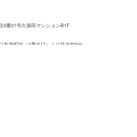
3番21号久保田マンションB1F
ロ有楽町線（4番出口）より徒歩約9分

（東口）、東京メトロ有楽町線、東西線、南北線、都営大江戸線
丸ノ内線、南北線（1番出口）より徒歩約18分
野公園 〜 春日駅前 〜 小滝橋車庫「東五軒町」下車　徒歩約3分
段下 〜 飯田橋駅前 〜 小滝橋車庫「東五軒町」下車　徒歩約4分
バス［B–ぐる］目白台・小日向ルート「水道二丁目」下車　徒