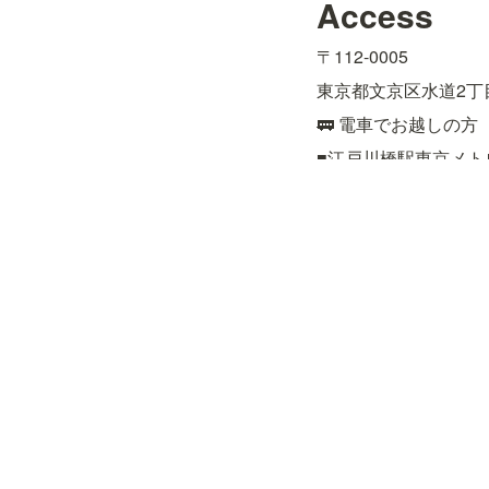
Access
〒112-0005
東京都文京区水道2丁目
🚃 電車でお越しの方
■江戸川橋駅東京メト
■飯田橋駅JR総武線
約15分

■後楽園駅東京メトロ
🚌 バスでお越しの方
■都営バス［上69］上
■都営バス［飯64］九
■文京区コミュニティ