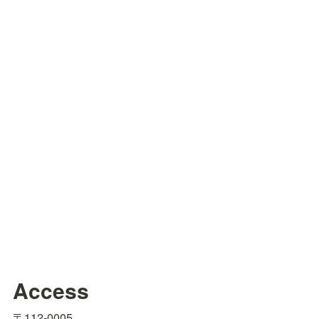
Access
〒112-0005