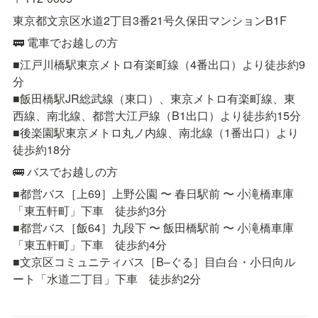
東京都文京区水道2丁目3番21号久保田マンションB1F
🚃 電車でお越しの方
■江戸川橋駅東京メトロ有楽町線（4番出口）より徒歩約9
分

■飯田橋駅JR総武線（東口）、東京メトロ有楽町線、東
西線、南北線、都営大江戸線（B1出口）より徒歩約15分

■後楽園駅東京メトロ丸ノ内線、南北線（1番出口）より
徒歩約18分
🚌 バスでお越しの方
■都営バス［上69］上野公園 〜 春日駅前 〜 小滝橋車庫
「東五軒町」下車　徒歩約3分

■都営バス［飯64］九段下 〜 飯田橋駅前 〜 小滝橋車庫
「東五軒町」下車　徒歩約4分

■文京区コミュニティバス［B–ぐる］目白台・小日向ル
ート「水道二丁目」下車　徒歩約2分