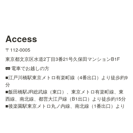
Access
〒112-0005
東京都文京区水道2丁目3番21号久保田マンションB1F
🚃 電車でお越しの方
■江戸川橋駅東京メトロ有楽町線（4番出口）より徒歩約9
分

■飯田橋駅JR総武線（東口）、東京メトロ有楽町線、東
西線、南北線、都営大江戸線（B1出口）より徒歩約15分

■後楽園駅東京メトロ丸ノ内線、南北線（1番出口）より
徒歩約18分
🚌 バスでお越しの方
■都営バス［上69］上野公園 〜 春日駅前 〜 小滝橋車庫