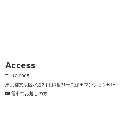
Access
〒112-0005
東京都文京区水道2丁目3番21号久保田マンションB1F
🚃 電車でお越しの方
■江戸川橋駅東京メトロ有楽町線（4番出口）より徒歩約9
分

■飯田橋駅JR総武線（東口）、東京メトロ有楽町線、東
西線、南北線、都営大江戸線（B1出口）より徒歩約15分
