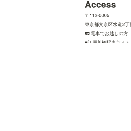
Access
〒112-0005
東京都文京区水道2丁目
🚃 電車でお越しの方
■江戸川橋駅東京メト
■飯田橋駅JR総武線
約15分

■後楽園駅東京メトロ
🚌 バスでお越しの方
■都営バス［上69］上
■都営バス［飯64］九
■文京区コミュニティ