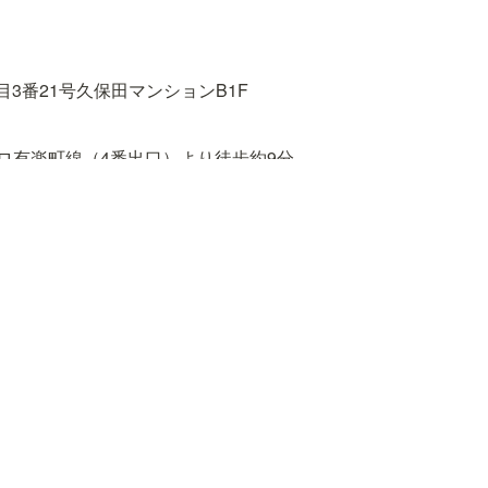
3番21号久保田マンションB1F
ロ有楽町線（4番出口）より徒歩約9分

（東口）、東京メトロ有楽町線、東西線、南北線、都営大江戸線
丸ノ内線、南北線（1番出口）より徒歩約18分
野公園 〜 春日駅前 〜 小滝橋車庫「東五軒町」下車　徒歩約3分
段下 〜 飯田橋駅前 〜 小滝橋車庫「東五軒町」下車　徒歩約4分
バス［B–ぐる］目白台・小日向ルート「水道二丁目」下車　徒