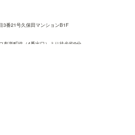
3番21号久保田マンションB1F
ロ有楽町線（4番出口）より徒歩約9分

（東口）、東京メトロ有楽町線、東西線、南北線、都営大江戸線
丸ノ内線、南北線（1番出口）より徒歩約18分
野公園 〜 春日駅前 〜 小滝橋車庫「東五軒町」下車　徒歩約3分
段下 〜 飯田橋駅前 〜 小滝橋車庫「東五軒町」下車　徒歩約4分
バス［B–ぐる］目白台・小日向ルート「水道二丁目」下車　徒