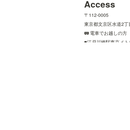
Access
〒112-0005
東京都文京区水道2丁目
🚃 電車でお越しの方
■江戸川橋駅東京メト
■飯田橋駅JR総武線
約15分

■後楽園駅東京メトロ
🚌 バスでお越しの方
■都営バス［上69］上
■都営バス［飯64］九
■文京区コミュニティ