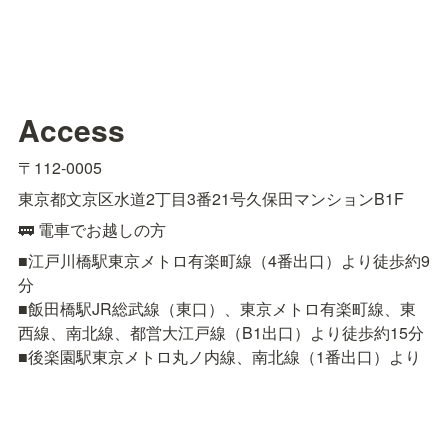
Access
〒112-0005
東京都文京区水道2丁目3番21号久保田マンションB1F
🚃 電車でお越しの方
■江戸川橋駅東京メトロ有楽町線（4番出口）より徒歩約9
分

■飯田橋駅JR総武線（東口）、東京メトロ有楽町線、東
西線、南北線、都営大江戸線（B1出口）より徒歩約15分

■後楽園駅東京メトロ丸ノ内線、南北線（1番出口）より
徒歩約18分
🚌 バスでお越しの方
■都営バス［上69］上野公園 〜 春日駅前 〜 小滝橋車庫