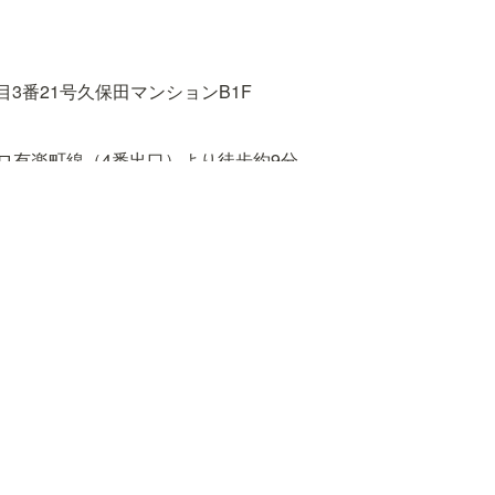
3番21号久保田マンションB1F
ロ有楽町線（4番出口）より徒歩約9分

（東口）、東京メトロ有楽町線、東西線、南北線、都営大江戸線
丸ノ内線、南北線（1番出口）より徒歩約18分
野公園 〜 春日駅前 〜 小滝橋車庫「東五軒町」下車　徒歩約3分
段下 〜 飯田橋駅前 〜 小滝橋車庫「東五軒町」下車　徒歩約4分
バス［B–ぐる］目白台・小日向ルート「水道二丁目」下車　徒