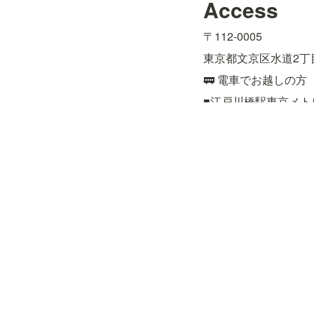
Access
〒112-0005
東京都文京区水道2丁目
🚃 電車でお越しの方
■江戸川橋駅東京メト
■飯田橋駅JR総武線
約15分

■後楽園駅東京メトロ
🚌 バスでお越しの方
■都営バス［上69］上
■都営バス［飯64］九
■文京区コミュニティ