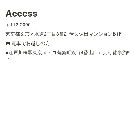
Access
〒112-0005
東京都文京区水道2丁目3番21号久保田マンションB1F
🚃 電車でお越しの方
■江戸川橋駅東京メトロ有楽町線（4番出口）より徒歩約9
分

■飯田橋駅JR総武線（東口）、東京メトロ有楽町線、東
西線、南北線、都営大江戸線（B1出口）より徒歩約15分

■後楽園駅東京メトロ丸ノ内線、南北線（1番出口）より
徒歩約18分
🚌 バスでお越しの方
■都営バス［上69］上野公園 〜 春日駅前 〜 小滝橋車庫
「東五軒町」下車　徒歩約3分

■都営バス［飯64］九段下 〜 飯田橋駅前 〜 小滝橋車庫
「東五軒町」下車　徒歩約4分
