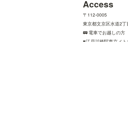
Access
〒112-0005
東京都文京区水道2丁目
🚃 電車でお越しの方
■江戸川橋駅東京メト
■飯田橋駅JR総武線
約15分

■後楽園駅東京メトロ
🚌 バスでお越しの方
■都営バス［上69］上
■都営バス［飯64］九
■文京区コミュニティ