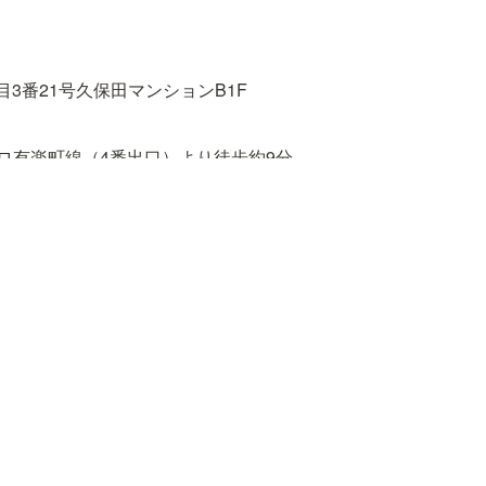
3番21号久保田マンションB1F
ロ有楽町線（4番出口）より徒歩約9分

（東口）、東京メトロ有楽町線、東西線、南北線、都営大江戸線
丸ノ内線、南北線（1番出口）より徒歩約18分
野公園 〜 春日駅前 〜 小滝橋車庫「東五軒町」下車　徒歩約3分
段下 〜 飯田橋駅前 〜 小滝橋車庫「東五軒町」下車　徒歩約4分
バス［B–ぐる］目白台・小日向ルート「水道二丁目」下車　徒