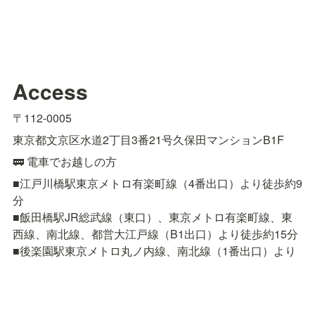
Access
〒112-0005
東京都文京区水道2丁目3番21号久保田マンションB1F
🚃 電車でお越しの方
■江戸川橋駅東京メトロ有楽町線（4番出口）より徒歩約9
分

■飯田橋駅JR総武線（東口）、東京メトロ有楽町線、東
西線、南北線、都営大江戸線（B1出口）より徒歩約15分

■後楽園駅東京メトロ丸ノ内線、南北線（1番出口）より
徒歩約18分
🚌 バスでお越しの方
■都営バス［上69］上野公園 〜 春日駅前 〜 小滝橋車庫