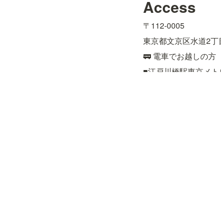
Access
〒112-0005
東京都文京区水道2丁目
🚃 電車でお越しの方
■江戸川橋駅東京メト
■飯田橋駅JR総武線
約15分

■後楽園駅東京メトロ
🚌 バスでお越しの方
■都営バス［上69］上
■都営バス［飯64］九
■文京区コミュニティ