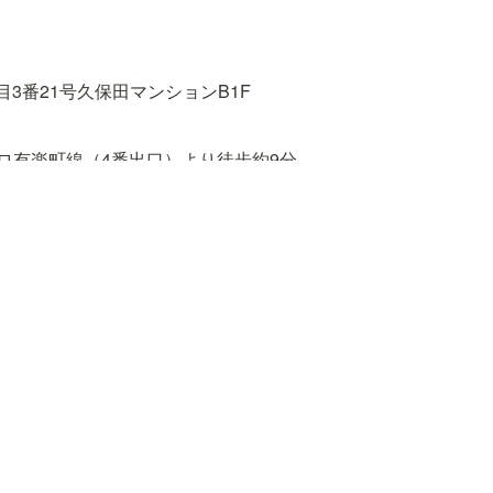
3番21号久保田マンションB1F
ロ有楽町線（4番出口）より徒歩約9分

（東口）、東京メトロ有楽町線、東西線、南北線、都営大江戸線
丸ノ内線、南北線（1番出口）より徒歩約18分
野公園 〜 春日駅前 〜 小滝橋車庫「東五軒町」下車　徒歩約3分
段下 〜 飯田橋駅前 〜 小滝橋車庫「東五軒町」下車　徒歩約4分
バス［B–ぐる］目白台・小日向ルート「水道二丁目」下車　徒