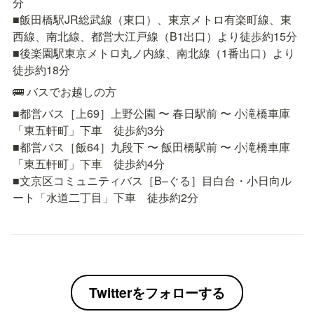
分

■飯田橋駅JR総武線（東口）、東京メトロ有楽町線、東
西線、南北線、都営大江戸線（B1出口）より徒歩約15分

■後楽園駅東京メトロ丸ノ内線、南北線（1番出口）より
徒歩約18分
🚌 バスでお越しの方
■都営バス［上69］上野公園 〜 春日駅前 〜 小滝橋車庫
「東五軒町」下車　徒歩約3分

■都営バス［飯64］九段下 〜 飯田橋駅前 〜 小滝橋車庫
「東五軒町」下車　徒歩約4分

■文京区コミュニティバス［B–ぐる］目白台・小日向ル
ート「水道二丁目」下車　徒歩約2分
Twitterをフォローする