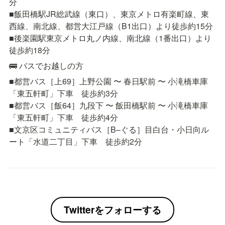
分

■飯田橋駅JR総武線（東口）、東京メトロ有楽町線、東
西線、南北線、都営大江戸線（B1出口）より徒歩約15分

■後楽園駅東京メトロ丸ノ内線、南北線（1番出口）より
徒歩約18分
🚌 バスでお越しの方
■都営バス［上69］上野公園 〜 春日駅前 〜 小滝橋車庫
「東五軒町」下車　徒歩約3分

■都営バス［飯64］九段下 〜 飯田橋駅前 〜 小滝橋車庫
「東五軒町」下車　徒歩約4分

■文京区コミュニティバス［B–ぐる］目白台・小日向ル
ート「水道二丁目」下車　徒歩約2分
Twitterをフォローする