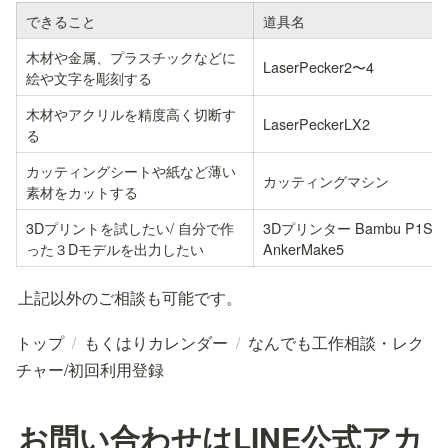
できること
道具名
木材や金属、プラスチックなどに
LaserPecker2〜4
絵や文字を彫刻する
木材やアクリルを精度高く切断す
LaserPeckerLX2
る
カッティングシートや紙など薄い
カッティングマシン
素材をカットする
3Dプリントを試したい/ 自分で作
3Dプリンター Bambu P1S、
った３Dモデルを出力したい
AnkerMake5
上記以外のご相談も可能です。
トップ
/
もくはりカレンダー
/
なんでも工作相談・レク
チャー/初回利用登録
お問い合わせはLINE公式アカ