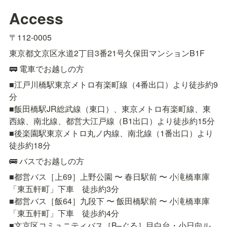
Access
〒112-0005
東京都文京区水道2丁目3番21号久保田マンションB1F
🚃 電車でお越しの方
■江戸川橋駅東京メトロ有楽町線（4番出口）より徒歩約9
分

■飯田橋駅JR総武線（東口）、東京メトロ有楽町線、東
西線、南北線、都営大江戸線（B1出口）より徒歩約15分

■後楽園駅東京メトロ丸ノ内線、南北線（1番出口）より
徒歩約18分
🚌 バスでお越しの方
■都営バス［上69］上野公園 〜 春日駅前 〜 小滝橋車庫
「東五軒町」下車　徒歩約3分

■都営バス［飯64］九段下 〜 飯田橋駅前 〜 小滝橋車庫
「東五軒町」下車　徒歩約4分

■文京区コミュニティバス［B–ぐる］目白台・小日向ル