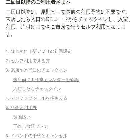
二回目以降のご利用者さまへ
二回目以降は、原則として事前の利用予約は不要です。
来店したら入口のQRコードからチェックインし、入室、
利用、片付けまでをご自身で行う
セルフ利用
となりま
す。
1. はじめに｜新アプリの初回設定
2. セルフ利用できる方
3. 来店前と当日のチェックイン
来店前に工作室カレンダーを確認
入店したらチェックイン
4. デジファブツールを押さえる
5. 料金と利用券
現地払い
工作し放題プラン
6. イベントの予約とキャンセル