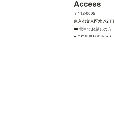
Access
〒112-0005
東京都文京区水道2丁目
🚃 電車でお越しの方
■江戸川橋駅東京メト
■飯田橋駅JR総武線
約15分

■後楽園駅東京メトロ
🚌 バスでお越しの方
■都営バス［上69］上
■都営バス［飯64］九
■文京区コミュニティ