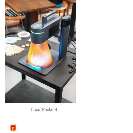
LaserPecker4
🎁