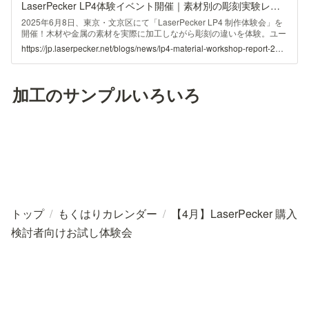
LaserPecker LP4体験イベント開催｜素材別の彫刻実験レポート【東京・2025年6月】
2025年6月8日、東京・文京区にて「LaserPecker LP4 制作体験会」を
開催！木材や金属の素材を実際に加工しながら彫刻の違いを体験。ユー
ザー同士の交流も生まれた、充実のイベントレポートをお届けします。
https://jp.laserpecker.net/blogs/news/lp4-material-workshop-report-202506
加工のサンプルいろいろ
トップ
/
もくはりカレンダー
/
【4月】LaserPecker 購入
検討者向けお試し体験会
お問い合わせはLINE公式アカ
ウントまで