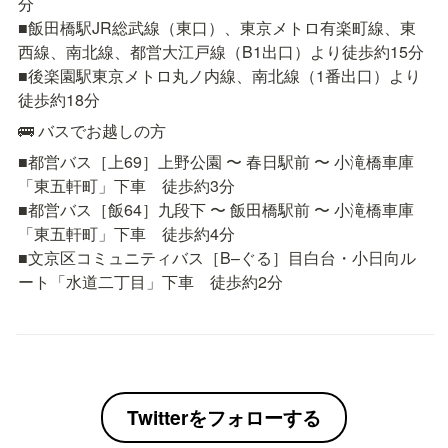
分

■飯田橋駅JR総武線（東口）、東京メトロ有楽町線、東
西線、南北線、都営大江戸線（B1出口）より徒歩約15分

■後楽園駅東京メトロ丸ノ内線、南北線（1番出口）より
徒歩約18分
🚌 バスでお越しの方
■都営バス［上69］上野公園 〜 春日駅前 〜 小滝橋車庫
「東五軒町」下車　徒歩約3分

■都営バス［飯64］九段下 〜 飯田橋駅前 〜 小滝橋車庫
「東五軒町」下車　徒歩約4分

■文京区コミュニティバス［B–ぐる］目白台・小日向ル
ート「水道二丁目」下車　徒歩約2分
Twitterをフォローする