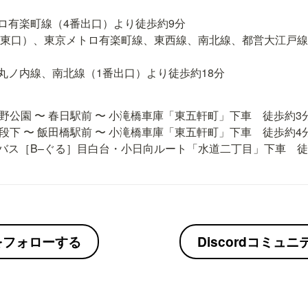
ロ有楽町線（4番出口）より徒歩約9分

（東口）、東京メトロ有楽町線、東西線、南北線、都営大江戸線
丸ノ内線、南北線（1番出口）より徒歩約18分
野公園 〜 春日駅前 〜 小滝橋車庫「東五軒町」下車　徒歩約3分
段下 〜 飯田橋駅前 〜 小滝橋車庫「東五軒町」下車　徒歩約4分
バス［B–ぐる］目白台・小日向ルート「水道二丁目」下車　徒
erをフォローする
Discordコミュ