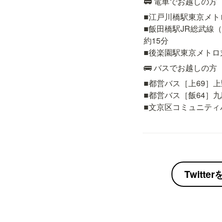
🚃 電車でお越しの方
■江戸川橋駅東京メト
■飯田橋駅JR総武線
約15分

■後楽園駅東京メトロ
🚌 バスでお越しの方
■都営バス［上69］上
■都営バス［飯64］九
■文京区コミュニティ
Twitt