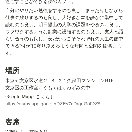
過ごすことができる夜のカフェ。
自分のやりたい勉強をするのも良し、まったりしながら
仕事の残りするのも良し、大好きな本を静かに集中して
読むのも良し、明日提出の大学の課題をやるのも良し、
ワクワクするような副業に没頭するのも良し、友人と語
らい合うのも良し。夜だからこそそれぞれの人生の熱中
できる”何か”に寄り添えるような時間と空間を提供しま
す。
場所
東京都文京区水道２−３−２１久保田マンションB1F

文京区の工作室もくもくはりねずみの中
https://maps.app.goo.gl/rDZEs7cDrgqGoT2Z8
客席
WiFiあり、電源あり