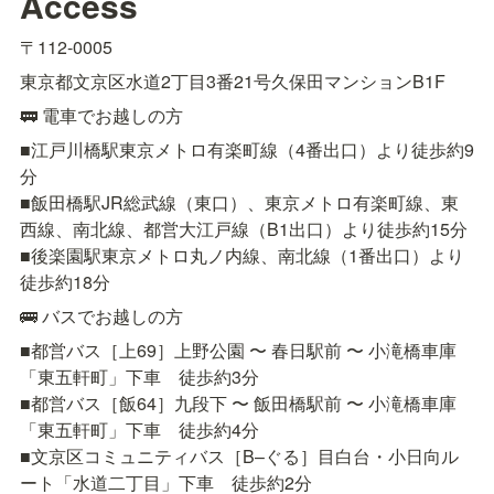
Access
〒112-0005
東京都文京区水道2丁目3番21号久保田マンションB1F
🚃 電車でお越しの方
■江戸川橋駅東京メトロ有楽町線（4番出口）より徒歩約9
分

■飯田橋駅JR総武線（東口）、東京メトロ有楽町線、東
西線、南北線、都営大江戸線（B1出口）より徒歩約15分

■後楽園駅東京メトロ丸ノ内線、南北線（1番出口）より
徒歩約18分
🚌 バスでお越しの方
■都営バス［上69］上野公園 〜 春日駅前 〜 小滝橋車庫
「東五軒町」下車　徒歩約3分

■都営バス［飯64］九段下 〜 飯田橋駅前 〜 小滝橋車庫
「東五軒町」下車　徒歩約4分

■文京区コミュニティバス［B–ぐる］目白台・小日向ル
ート「水道二丁目」下車　徒歩約2分