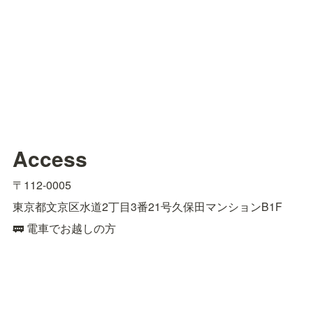
Access
〒112-0005
東京都文京区水道2丁目3番21号久保田マンションB1F
🚃 電車でお越しの方
■江戸川橋駅東京メトロ有楽町線（4番出口）より徒歩約9
分

■飯田橋駅JR総武線（東口）、東京メトロ有楽町線、東
西線、南北線、都営大江戸線（B1出口）より徒歩約15分
