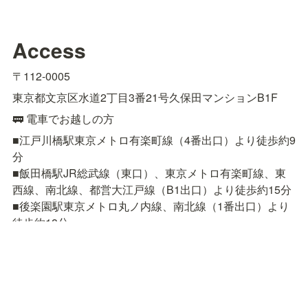
Access
〒112-0005
東京都文京区水道2丁目3番21号久保田マンションB1F
🚃 電車でお越しの方
■江戸川橋駅東京メトロ有楽町線（4番出口）より徒歩約9
分

■飯田橋駅JR総武線（東口）、東京メトロ有楽町線、東
西線、南北線、都営大江戸線（B1出口）より徒歩約15分

■後楽園駅東京メトロ丸ノ内線、南北線（1番出口）より
徒歩約18分
🚌 バスでお越しの方
■都営バス［上69］上野公園 〜 春日駅前 〜 小滝橋車庫
「東五軒町」下車　徒歩約3分

■都営バス［飯64］九段下 〜 飯田橋駅前 〜 小滝橋車庫