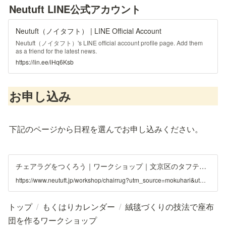
Neutuft LINE公式アカウント
Neutuft（ノイタフト） | LINE Official Account
Neutuft（ノイタフト）'s LINE official account profile page. Add them
as a friend for the latest news.
https://lin.ee/iHq6Ksb
お申し込み
下記のページから日程を選んでお申し込みください。
チェアラグをつくろう｜ワークショップ｜文京区のタフティングワークショプ - Neutuft（ノイタフト）
https://www.neutuft.jp/workshop/chairrug?utm_source=mokuhari&utm_medium=referral&utm_campaign=event
トップ
/
もくはりカレンダー
/
絨毯づくりの技法で座布
団を作るワークショップ