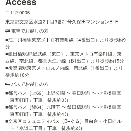
Access
〒112-0005
東京都文京区水道2丁目3番21号久保田マンションB1F
🚃 電車でお越しの方
■江戸川橋駅東京メトロ有楽町線（4番出口）より徒歩約9
分

■飯田橋駅JR総武線（東口）、東京メトロ有楽町線、東
西線、南北線、都営大江戸線（B1出口）より徒歩約15分

■後楽園駅東京メトロ丸ノ内線、南北線（1番出口）より
徒歩約18分
🚌 バスでお越しの方
■都営バス［上69］上野公園 〜 春日駅前 〜 小滝橋車庫
「東五軒町」下車　徒歩約3分

■都営バス［飯64］九段下 〜 飯田橋駅前 〜 小滝橋車庫
「東五軒町」下車　徒歩約4分

■文京区コミュニティバス［B–ぐる］目白台・小日向ル
ート「水道二丁目」下車　徒歩約2分