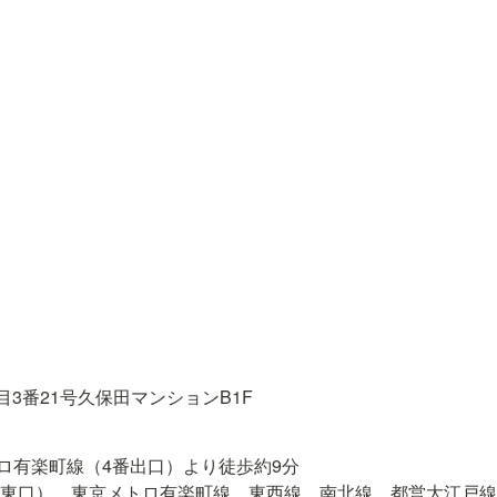
3番21号久保田マンションB1F
ロ有楽町線（4番出口）より徒歩約9分

（東口）、東京メトロ有楽町線、東西線、南北線、都営大江戸線