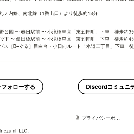
丸ノ内線、南北線（1番出口）より徒歩約18分
野公園 〜 春日駅前 〜 小滝橋車庫「東五軒町」下車　徒歩約3分
段下 〜 飯田橋駅前 〜 小滝橋車庫「東五軒町」下車　徒歩約4分
バス［B–ぐる］目白台・小日向ルート「水道二丁目」下車　徒
erをフォローする
Discordコミュ
プライバシーポリシー
nezumi  LLC.