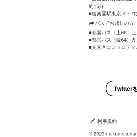
約15分

■後楽園駅東京メトロ
🚌 バスでお越しの方
■都営バス［上69］上
■都営バス［飯64］九
■文京区コミュニティ
Twitt
利用規約
🖋️
© 2023 mokumokuhari