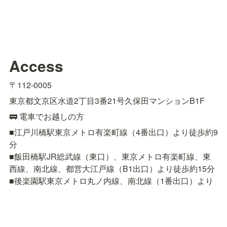
Access
〒112-0005
東京都文京区水道2丁目3番21号久保田マンションB1F
🚃 電車でお越しの方
■江戸川橋駅東京メトロ有楽町線（4番出口）より徒歩約9
分

■飯田橋駅JR総武線（東口）、東京メトロ有楽町線、東
西線、南北線、都営大江戸線（B1出口）より徒歩約15分

■後楽園駅東京メトロ丸ノ内線、南北線（1番出口）より
徒歩約18分
🚌 バスでお越しの方
■都営バス［上69］上野公園 〜 春日駅前 〜 小滝橋車庫