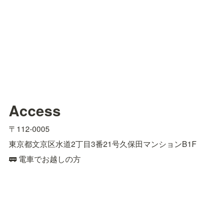
Access
〒112-0005
東京都文京区水道2丁目3番21号久保田マンションB1F
🚃 電車でお越しの方
■江戸川橋駅東京メトロ有楽町線（4番出口）より徒歩約9
分

■飯田橋駅JR総武線（東口）、東京メトロ有楽町線、東
西線、南北線、都営大江戸線（B1出口）より徒歩約15分
