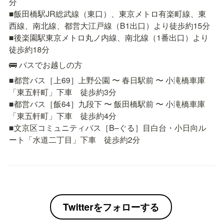
分

■飯田橋駅JR総武線（東口）、東京メトロ有楽町線、東
西線、南北線、都営大江戸線（B1出口）より徒歩約15分

■後楽園駅東京メトロ丸ノ内線、南北線（1番出口）より
徒歩約18分
🚌 バスでお越しの方
■都営バス［上69］上野公園 〜 春日駅前 〜 小滝橋車庫
「東五軒町」下車　徒歩約3分

■都営バス［飯64］九段下 〜 飯田橋駅前 〜 小滝橋車庫
「東五軒町」下車　徒歩約4分

■文京区コミュニティバス［B–ぐる］目白台・小日向ル
ート「水道二丁目」下車　徒歩約2分
Twitterをフォローする