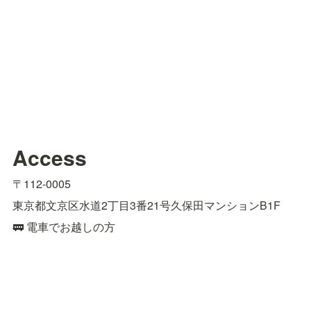
Access
〒112-0005
東京都文京区水道2丁目3番21号久保田マンションB1F
🚃 電車でお越しの方
■江戸川橋駅東京メトロ有楽町線（4番出口）より徒歩約9
分

■飯田橋駅JR総武線（東口）、東京メトロ有楽町線、東
西線、南北線、都営大江戸線（B1出口）より徒歩約15分
