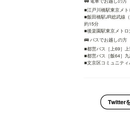
🚃 電車でお越しの方
■江戸川橋駅東京メト
■飯田橋駅JR総武線
約15分

■後楽園駅東京メトロ
🚌 バスでお越しの方
■都営バス［上69］上
■都営バス［飯64］九
■文京区コミュニティ
Twitt