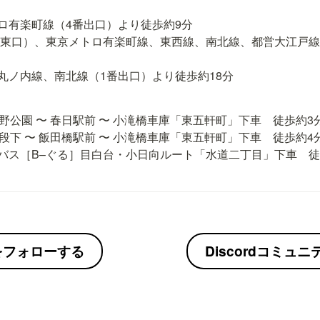
ロ有楽町線（4番出口）より徒歩約9分

（東口）、東京メトロ有楽町線、東西線、南北線、都営大江戸線
丸ノ内線、南北線（1番出口）より徒歩約18分
野公園 〜 春日駅前 〜 小滝橋車庫「東五軒町」下車　徒歩約3分
段下 〜 飯田橋駅前 〜 小滝橋車庫「東五軒町」下車　徒歩約4分
バス［B–ぐる］目白台・小日向ルート「水道二丁目」下車　徒
erをフォローする
Discordコミュ