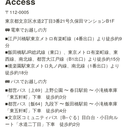
Access
〒112-0005
東京都文京区水道2丁目3番21号久保田マンションB1F
🚃 電車でお越しの方
■江戸川橋駅東京メトロ有楽町線（4番出口）より徒歩約9
分

■飯田橋駅JR総武線（東口）、東京メトロ有楽町線、東
西線、南北線、都営大江戸線（B1出口）より徒歩約15分

■後楽園駅東京メトロ丸ノ内線、南北線（1番出口）より
徒歩約18分
🚌 バスでお越しの方
■都営バス［上69］上野公園 〜 春日駅前 〜 小滝橋車庫
「東五軒町」下車　徒歩約3分

■都営バス［飯64］九段下 〜 飯田橋駅前 〜 小滝橋車庫
「東五軒町」下車　徒歩約4分

■文京区コミュニティバス［B–ぐる］目白台・小日向ル
ート「水道二丁目」下車　徒歩約2分