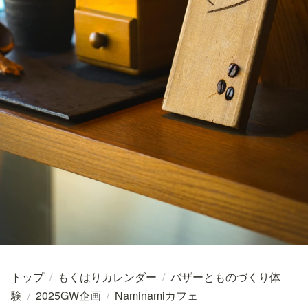
トップ
/
もくはりカレンダー
/
バザーとものづくり体
験
/
2025GW企画
/
Naminamiカフェ