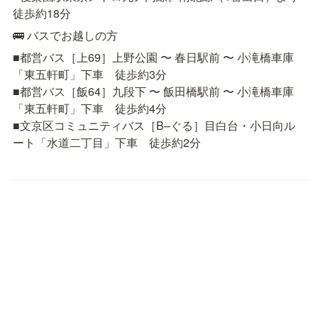
徒歩約18分
🚌 バスでお越しの方
■都営バス［上69］上野公園 〜 春日駅前 〜 小滝橋車庫
「東五軒町」下車　徒歩約3分

■都営バス［飯64］九段下 〜 飯田橋駅前 〜 小滝橋車庫
「東五軒町」下車　徒歩約4分

■文京区コミュニティバス［B–ぐる］目白台・小日向ル
ート「水道二丁目」下車　徒歩約2分
Twitterをフォローする
Discordコミュニティに参加する