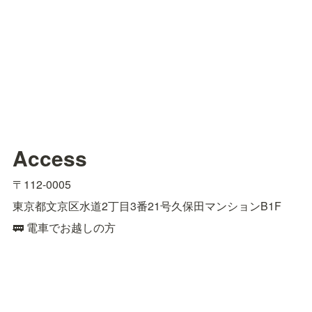
Access
〒112-0005
東京都文京区水道2丁目3番21号久保田マンションB1F
🚃 電車でお越しの方
■江戸川橋駅東京メトロ有楽町線（4番出口）より徒歩約9
分

■飯田橋駅JR総武線（東口）、東京メトロ有楽町線、東
西線、南北線、都営大江戸線（B1出口）より徒歩約15分
