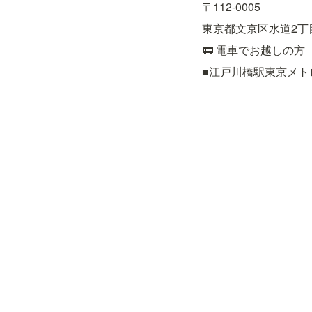
〒112-0005
東京都文京区水道2丁目
🚃 電車でお越しの方
■江戸川橋駅東京メト
■飯田橋駅JR総武線
約15分

■後楽園駅東京メトロ
🚌 バスでお越しの方
■都営バス［上69］上
■都営バス［飯64］九
■文京区コミュニティ
Twitt