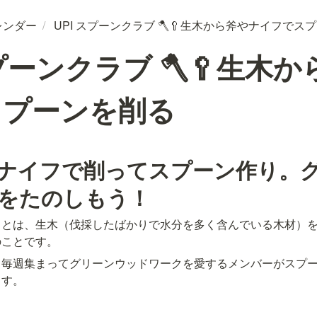
レンダー
/
UPI スプーンクラブ 🪓🥄生木から斧やナイフでス
スプーンクラブ 🪓🥄生木
スプーンを削る
ナイフで削ってスプーン作り。
をたのしもう！
クとは、生木（伐採したばかりで水分を多く含んでいる木材）
のことです。
、毎週集まってグリーンウッドワークを愛するメンバーがスプ
ます。