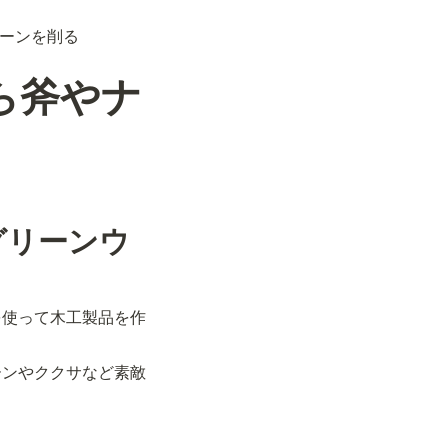
プーンを削る
から斧やナ
グリーンウ
を使って木工製品を作
ーンやククサなど素敵