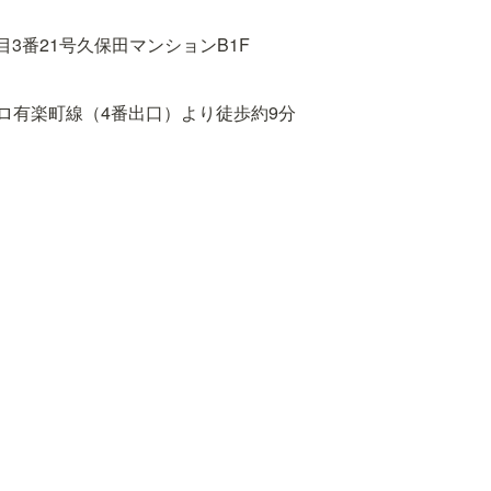
3番21号久保田マンションB1F
ロ有楽町線（4番出口）より徒歩約9分

（東口）、東京メトロ有楽町線、東西線、南北線、都営大江戸線
丸ノ内線、南北線（1番出口）より徒歩約18分
野公園 〜 春日駅前 〜 小滝橋車庫「東五軒町」下車　徒歩約3分
段下 〜 飯田橋駅前 〜 小滝橋車庫「東五軒町」下車　徒歩約4分
バス［B–ぐる］目白台・小日向ルート「水道二丁目」下車　徒
erをフォローする
Discordコミュ