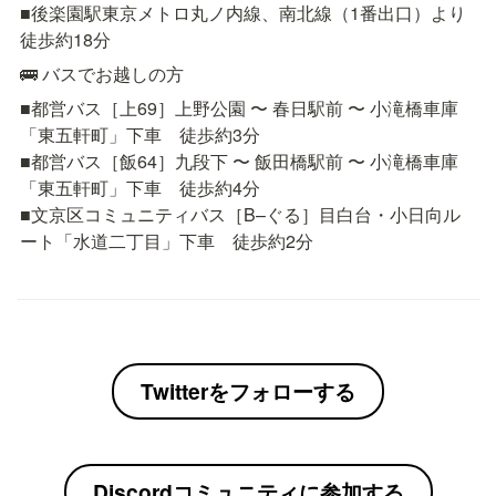
■後楽園駅東京メトロ丸ノ内線、南北線（1番出口）より
徒歩約18分
🚌 バスでお越しの方
■都営バス［上69］上野公園 〜 春日駅前 〜 小滝橋車庫
「東五軒町」下車　徒歩約3分

■都営バス［飯64］九段下 〜 飯田橋駅前 〜 小滝橋車庫
「東五軒町」下車　徒歩約4分

■文京区コミュニティバス［B–ぐる］目白台・小日向ル
ート「水道二丁目」下車　徒歩約2分
Twitterをフォローする
Discordコミュニティに参加する