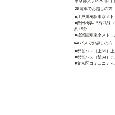
東京都文京区水道2丁目
🚃 電車でお越しの方
■江戸川橋駅東京メト
■飯田橋駅JR総武線
約15分

■後楽園駅東京メトロ
🚌 バスでお越しの方
■都営バス［上69］上
■都営バス［飯64］九
■文京区コミュニティ
Twitt