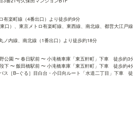
3番21号久保田マンションB1F
ロ有楽町線（4番出口）より徒歩約9分

（東口）、東京メトロ有楽町線、東西線、南北線、都営大江戸線
丸ノ内線、南北線（1番出口）より徒歩約18分
野公園 〜 春日駅前 〜 小滝橋車庫「東五軒町」下車　徒歩約3分
段下 〜 飯田橋駅前 〜 小滝橋車庫「東五軒町」下車　徒歩約4分
バス［B–ぐる］目白台・小日向ルート「水道二丁目」下車　徒
erをフォローする
Discordコミュ