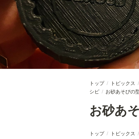
トップ
/
トピックス
/
シピ
/
お砂あそびの
お砂あ
トップ
/
トピックス
/