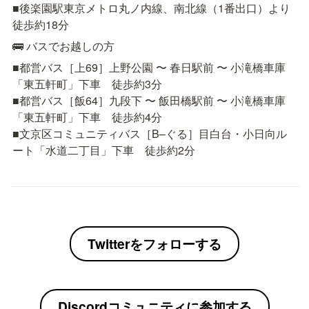
■後楽園駅東京メトロ丸ノ内線、南北線（1番出口）より
徒歩約18分
🚌 バスでお越しの方
■都営バス［上69］上野公園 〜 春日駅前 〜 小滝橋車庫
「東五軒町」下車　徒歩約3分

■都営バス［飯64］九段下 〜 飯田橋駅前 〜 小滝橋車庫
「東五軒町」下車　徒歩約4分

■文京区コミュニティバス［B–ぐる］目白台・小日向ル
ート「水道二丁目」下車　徒歩約2分
Twitterをフォローする
Discordコミュニティに参加する