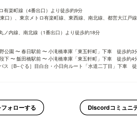
ロ有楽町線（4番出口）より徒歩約9分

（東口）、東京メトロ有楽町線、東西線、南北線、都営大江戸線
丸ノ内線、南北線（1番出口）より徒歩約18分
野公園 〜 春日駅前 〜 小滝橋車庫「東五軒町」下車　徒歩約3分
段下 〜 飯田橋駅前 〜 小滝橋車庫「東五軒町」下車　徒歩約4分
バス［B–ぐる］目白台・小日向ルート「水道二丁目」下車　徒
erをフォローする
Discordコミュ