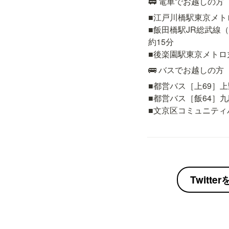
🚃 電車でお越しの方
■江戸川橋駅東京メト
■飯田橋駅JR総武線
約15分

■後楽園駅東京メトロ
🚌 バスでお越しの方
■都営バス［上69］上
■都営バス［飯64］九
■文京区コミュニティ
Twitt