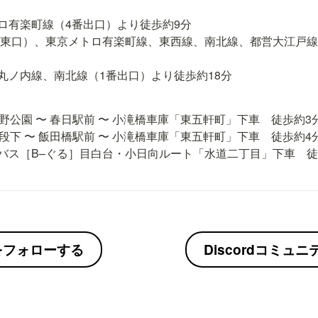
ロ有楽町線（4番出口）より徒歩約9分

（東口）、東京メトロ有楽町線、東西線、南北線、都営大江戸線
丸ノ内線、南北線（1番出口）より徒歩約18分
野公園 〜 春日駅前 〜 小滝橋車庫「東五軒町」下車　徒歩約3分
段下 〜 飯田橋駅前 〜 小滝橋車庫「東五軒町」下車　徒歩約4分
バス［B–ぐる］目白台・小日向ルート「水道二丁目」下車　徒
erをフォローする
Discordコミュ