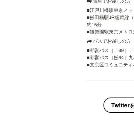
🚃 電車でお越しの方
■江戸川橋駅東京メト
■飯田橋駅JR総武線
約15分

■後楽園駅東京メトロ
🚌 バスでお越しの方
■都営バス［上69］上
■都営バス［飯64］九
■文京区コミュニティ
Twitt