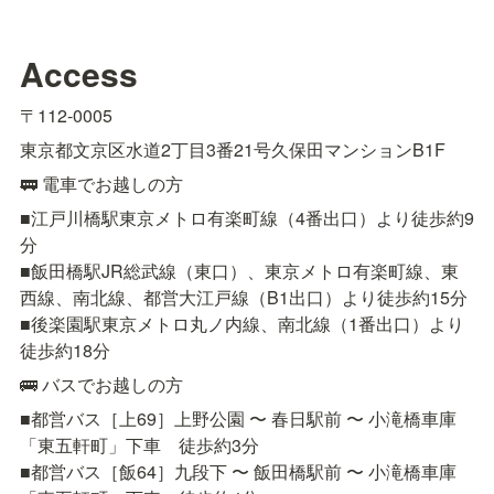
Access
〒112-0005
東京都文京区水道2丁目3番21号久保田マンションB1F
🚃 電車でお越しの方
■江戸川橋駅東京メトロ有楽町線（4番出口）より徒歩約9
分

■飯田橋駅JR総武線（東口）、東京メトロ有楽町線、東
西線、南北線、都営大江戸線（B1出口）より徒歩約15分

■後楽園駅東京メトロ丸ノ内線、南北線（1番出口）より
徒歩約18分
🚌 バスでお越しの方
■都営バス［上69］上野公園 〜 春日駅前 〜 小滝橋車庫
「東五軒町」下車　徒歩約3分

■都営バス［飯64］九段下 〜 飯田橋駅前 〜 小滝橋車庫