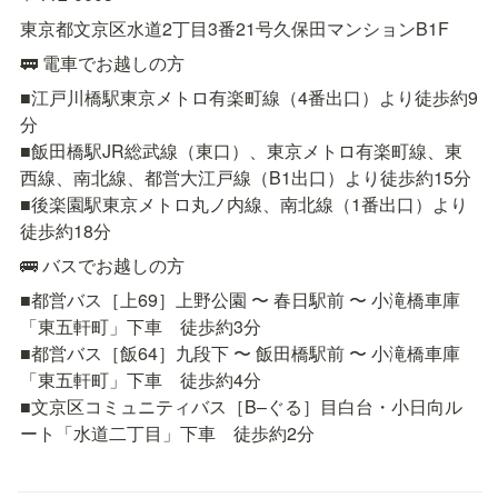
東京都文京区水道2丁目3番21号久保田マンションB1F
🚃 電車でお越しの方
■江戸川橋駅東京メトロ有楽町線（4番出口）より徒歩約9
分

■飯田橋駅JR総武線（東口）、東京メトロ有楽町線、東
西線、南北線、都営大江戸線（B1出口）より徒歩約15分

■後楽園駅東京メトロ丸ノ内線、南北線（1番出口）より
徒歩約18分
🚌 バスでお越しの方
■都営バス［上69］上野公園 〜 春日駅前 〜 小滝橋車庫
「東五軒町」下車　徒歩約3分

■都営バス［飯64］九段下 〜 飯田橋駅前 〜 小滝橋車庫
「東五軒町」下車　徒歩約4分

■文京区コミュニティバス［B–ぐる］目白台・小日向ル
ート「水道二丁目」下車　徒歩約2分