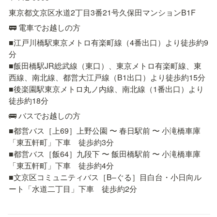
東京都文京区水道2丁目3番21号久保田マンションB1F
🚃 電車でお越しの方
■江戸川橋駅東京メトロ有楽町線（4番出口）より徒歩約9
分

■飯田橋駅JR総武線（東口）、東京メトロ有楽町線、東
西線、南北線、都営大江戸線（B1出口）より徒歩約15分

■後楽園駅東京メトロ丸ノ内線、南北線（1番出口）より
徒歩約18分
🚌 バスでお越しの方
■都営バス［上69］上野公園 〜 春日駅前 〜 小滝橋車庫
「東五軒町」下車　徒歩約3分

■都営バス［飯64］九段下 〜 飯田橋駅前 〜 小滝橋車庫
「東五軒町」下車　徒歩約4分

■文京区コミュニティバス［B–ぐる］目白台・小日向ル
ート「水道二丁目」下車　徒歩約2分