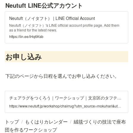
Neutuft LINE公式アカウント
Neutuft（ノイタフト） | LINE Official Account
Neutuft（ノイタフト）'s LINE official account profile page. Add them
as a friend for the latest news.
https://lin.ee/iHq6Ksb
お申し込み
下記のページから日程を選んでお申し込みください。
チェアラグをつくろう｜ワークショップ｜文京区のタフティングワークショプ - Neutuft（ノイタフト）
https://www.neutuft.jp/workshop/chairrug?utm_source=mokuhari&utm_medium=referral&utm_campaign=event
トップ
/
もくはりカレンダー
/
絨毯づくりの技法で座布
団を作るワークショップ