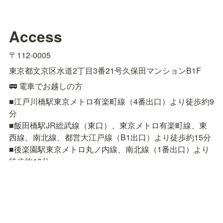
Access
〒112-0005
東京都文京区水道2丁目3番21号久保田マンションB1F
🚃 電車でお越しの方
■江戸川橋駅東京メトロ有楽町線（4番出口）より徒歩約9
分

■飯田橋駅JR総武線（東口）、東京メトロ有楽町線、東
西線、南北線、都営大江戸線（B1出口）より徒歩約15分

■後楽園駅東京メトロ丸ノ内線、南北線（1番出口）より
徒歩約18分
🚌 バスでお越しの方
■都営バス［上69］上野公園 〜 春日駅前 〜 小滝橋車庫
「東五軒町」下車　徒歩約3分

■都営バス［飯64］九段下 〜 飯田橋駅前 〜 小滝橋車庫