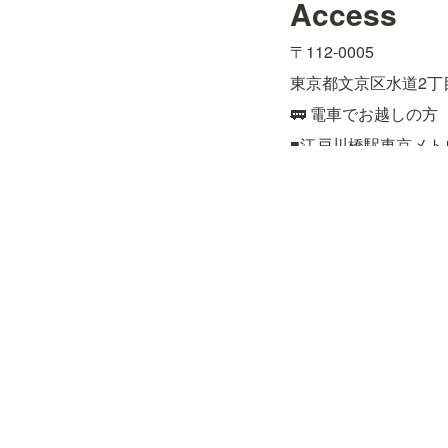
Access
〒112-0005
東京都文京区水道2丁目
🚃 電車でお越しの方
■江戸川橋駅東京メト
■飯田橋駅JR総武線
約15分

■後楽園駅東京メトロ
🚌 バスでお越しの方
■都営バス［上69］上
■都営バス［飯64］九
■文京区コミュニティ