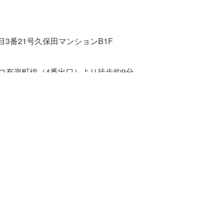
3番21号久保田マンションB1F
ロ有楽町線（4番出口）より徒歩約9分

（東口）、東京メトロ有楽町線、東西線、南北線、都営大江戸線
丸ノ内線、南北線（1番出口）より徒歩約18分
野公園 〜 春日駅前 〜 小滝橋車庫「東五軒町」下車　徒歩約3分
段下 〜 飯田橋駅前 〜 小滝橋車庫「東五軒町」下車　徒歩約4分
バス［B–ぐる］目白台・小日向ルート「水道二丁目」下車　徒