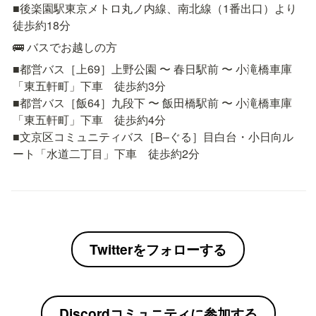
■後楽園駅東京メトロ丸ノ内線、南北線（1番出口）より
徒歩約18分
🚌 バスでお越しの方
■都営バス［上69］上野公園 〜 春日駅前 〜 小滝橋車庫
「東五軒町」下車　徒歩約3分

■都営バス［飯64］九段下 〜 飯田橋駅前 〜 小滝橋車庫
「東五軒町」下車　徒歩約4分

■文京区コミュニティバス［B–ぐる］目白台・小日向ル
ート「水道二丁目」下車　徒歩約2分
Twitterをフォローする
Discordコミュニティに参加する